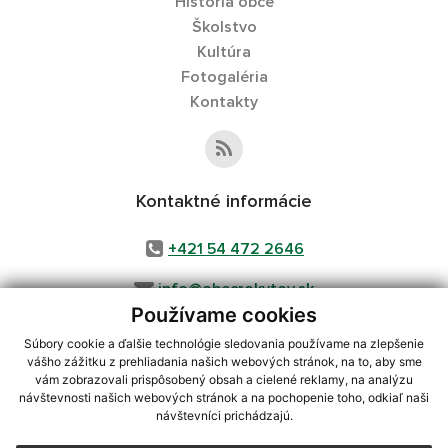
História obce
Školstvo
Kultúra
Fotogaléria
Kontakty
Kontaktné informácie
+421 54 472 2646
info@obecrokytov.sk
Používame cookies
Súbory cookie a ďalšie technológie sledovania používame na zlepšenie
vášho zážitku z prehliadania našich webových stránok, na to, aby sme
využite možnosť získavania aktuálnych informácií s využitím RSS
,
vám zobrazovali prispôsobený obsah a cielené reklamy, na analýzu
CMS systém (redakčný) systém ECHELON 2,
Mapa stránok
,
web portál
,
návštevnosti našich webových stránok a na pochopenie toho, odkiaľ naši
návštevníci prichádzajú.
webhosting
,
webex.digital, s.r.o.
,
domény
,
registrácia domény
,
spoločnosť webex.digital, s.r.o.
,
technický prevádzkovateľ