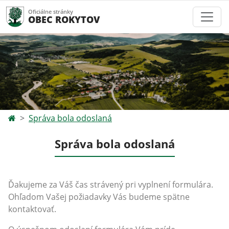
Oficiálne stránky
OBEC ROKYTOV
Správa bola odoslaná
Správa bola odoslaná
Ďakujeme za Váš čas strávený pri vyplnení formulára.
Ohľadom Vašej požiadavky Vás budeme spätne
kontaktovať.