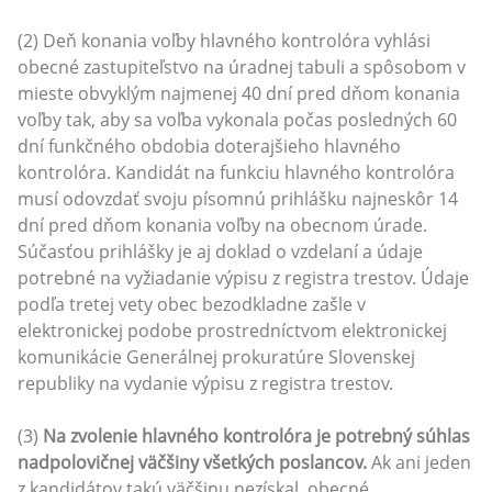
(2) Deň konania voľby hlavného kontrolóra vyhlási
obecné zastupiteľstvo na úradnej tabuli a spôsobom v
mieste obvyklým najmenej 40 dní pred dňom konania
voľby tak, aby sa voľba vykonala počas posledných 60
dní funkčného obdobia doterajšieho hlavného
kontrolóra. Kandidát na funkciu hlavného kontrolóra
musí odovzdať svoju písomnú prihlášku najneskôr 14
dní pred dňom konania voľby na obecnom úrade.
Súčasťou prihlášky je aj doklad o vzdelaní a údaje
potrebné na vyžiadanie výpisu z registra trestov. Údaje
podľa tretej vety obec bezodkladne zašle v
elektronickej podobe prostredníctvom elektronickej
komunikácie Generálnej prokuratúre Slovenskej
republiky na vydanie výpisu z registra trestov.
(3)
Na zvolenie hlavného kontrolóra je potrebný súhlas
nadpolovičnej väčšiny všetkých poslancov.
Ak ani jeden
z kandidátov takú väčšinu nezískal, obecné