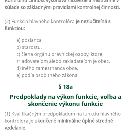
Kontrolnú činnosť vykonáva nezávisle a nestranne v
súlade so základnými pravidlami kontrolnej činnosti.
(2) Funkcia hlavného kontrolóra
je nezlučiteľná s
funkciou:
a) poslanca,
b) starostu,
c) člena orgánu právnickej osoby, ktorej
zriaďovateľom alebo zakladateľom je obec,
d) iného zamestnanca obce,
e) podľa osobitného zákona.
§ 18a
Predpoklady na výkon funkcie, voľba a
skončenie výkonu funkcie
(1) Kvalifikačným predpokladom na funkciu hlavného
kontrolóra je
ukončené minimálne úplné stredné
vzdelanie.