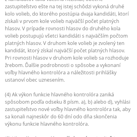
zastupiteľstvo ešte na tej istej schôdzi vykoná druhé
kolo volieb, do ktorého postúpia dvaja kandidáti, ktorí
získali v prvom kole volieb najväčší počet platných
hlasov. V prípade rovnosti hlasov do druhého kola
volieb postupujú všetci kandidáti s najväčším počtom
platných hlasov. V druhom kole volieb je zvolený ten
kandidát, ktorý získal najväčší počet platných hlasov.
Pri rovnosti hlasov v druhom kole volieb sa rozhoduje
žrebom. Ďalšie podrobnosti o spôsobe a vykonaní
voľby hlavného kontrolóra a náležitosti prihlášky
ustanoví obec uznesením.
(4) Ak výkon funkcie hlavného kontrolóra zaniká
spôsobom podľa odseku 8 písm. a), b) alebo d), vyhlási
zastupiteľstvo nové voľby hlavného kontrolóra tak, aby
sa konali najneskôr do 60 dní odo dňa skončenia
výkonu funkcie hlavného kontrolóra.