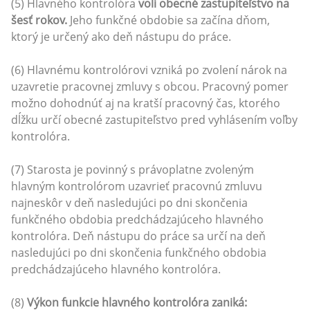
(5) Hlavného kontrolóra
volí obecné zastupiteľstvo na
šesť rokov.
Jeho funkčné obdobie sa začína dňom,
ktorý je určený ako deň nástupu do práce.
(6) Hlavnému kontrolórovi vzniká po zvolení nárok na
uzavretie pracovnej zmluvy s obcou. Pracovný pomer
možno dohodnúť aj na kratší pracovný čas, ktorého
dĺžku určí obecné zastupiteľstvo pred vyhlásením voľby
kontrolóra.
(7) Starosta je povinný s právoplatne zvoleným
hlavným kontrolórom uzavrieť pracovnú zmluvu
najneskôr v deň nasledujúci po dni skončenia
funkčného obdobia predchádzajúceho hlavného
kontrolóra. Deň nástupu do práce sa určí na deň
nasledujúci po dni skončenia funkčného obdobia
predchádzajúceho hlavného kontrolóra.
(8)
Výkon funkcie hlavného kontrolóra zaniká: