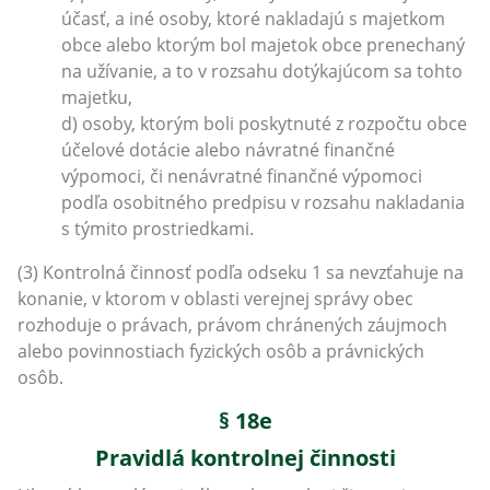
účasť, a iné osoby, ktoré nakladajú s majetkom
obce alebo ktorým bol majetok obce prenechaný
na užívanie, a to v rozsahu dotýkajúcom sa tohto
majetku,
d) osoby, ktorým boli poskytnuté z rozpočtu obce
účelové dotácie alebo návratné finančné
výpomoci, či nenávratné finančné výpomoci
podľa osobitného predpisu v rozsahu nakladania
s týmito prostriedkami.
(3) Kontrolná činnosť podľa odseku 1 sa nevzťahuje na
konanie, v ktorom v oblasti verejnej správy obec
rozhoduje o právach, právom chránených záujmoch
alebo povinnostiach fyzických osôb a právnických
osôb.
§ 18e
Pravidlá kontrolnej činnosti