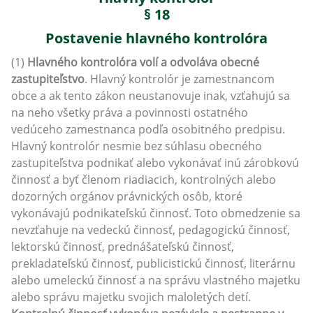
§ 18
Postavenie hlavného kontrolóra
(1)
Hlavného kontrolóra volí a odvoláva obecné
zastupiteľstvo
. Hlavný kontrolór je zamestnancom
obce a ak tento zákon neustanovuje inak, vzťahujú sa
na neho všetky práva a povinnosti ostatného
vedúceho zamestnanca podľa osobitného predpisu.
Hlavný kontrolór nesmie bez súhlasu obecného
zastupiteľstva podnikať alebo vykonávať inú zárobkovú
činnosť a byť členom riadiacich, kontrolných alebo
dozorných orgánov právnických osôb, ktoré
vykonávajú podnikateľskú činnosť. Toto obmedzenie sa
nevzťahuje na vedeckú činnosť, pedagogickú činnosť,
lektorskú činnosť, prednášateľskú činnosť,
prekladateľskú činnosť, publicistickú činnosť, literárnu
alebo umeleckú činnosť a na správu vlastného majetku
alebo správu majetku svojich maloletých detí.