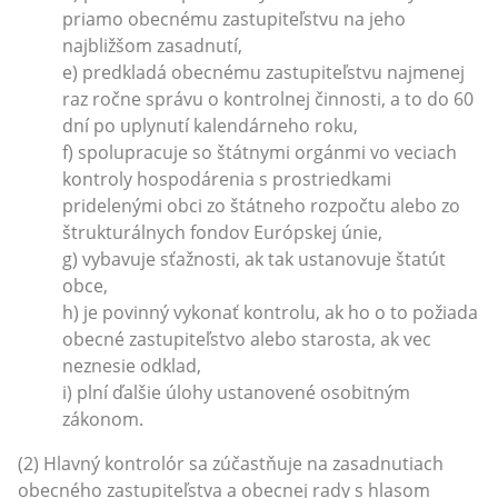
priamo obecnému zastupiteľstvu na jeho
najbližšom zasadnutí,
e) predkladá obecnému zastupiteľstvu najmenej
raz ročne správu o kontrolnej činnosti, a to do 60
dní po uplynutí kalendárneho roku,
f) spolupracuje so štátnymi orgánmi vo veciach
kontroly hospodárenia s prostriedkami
pridelenými obci zo štátneho rozpočtu alebo zo
štrukturálnych fondov Európskej únie,
g) vybavuje sťažnosti, ak tak ustanovuje štatút
obce,
h) je povinný vykonať kontrolu, ak ho o to požiada
obecné zastupiteľstvo alebo starosta, ak vec
neznesie odklad,
i) plní ďalšie úlohy ustanovené osobitným
zákonom.
(2) Hlavný kontrolór sa zúčastňuje na zasadnutiach
obecného zastupiteľstva a obecnej rady s hlasom