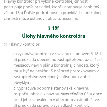
Hlavný kontrolór pri výkone kontrolnej činnosti
postupuje podľa pravidiel, ktoré ustanovuje osobitný
zákon.16a) Ďalšie podrobnosti o pravidlách kontrolnej
činnosti môže ustanoviť obec uznesením.
§ 18f
Úlohy hlavného kontrolóra
(1) Hlavný kontrolór
a) vykonáva kontrolu v rozsahu ustanovení § 18d,
b) predkladá obecnému zastupiteľstvu raz za šesť
mesiacov návrh plánu kontrolnej činnosti, ktorý
musí byť najneskôr 15 dní pred prerokovaním v
zastupiteľstve zverejnený spôsobom v obci
obvyklým,
c) vypracúva odborné stanoviská k návrhu
rozpočtu obce a k návrhu záverečného účtu obce
pred jeho schválením v obecnom zastupiteľstve,
d) predkladá správu o výsledkoch kontroly