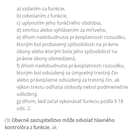
a) vzdaním sa funkcie,
b) odvolaním z funkcie,
c) uplynutím jeho funkčného obdobia,
d) smrťou alebo vyhlásením za mŕtveho,
e) dňom nadobudnutia právoplatnosti rozsudku,
ktorým bol pozbavený spôsobilosti na právne
úkony alebo ktorým bola jeho spôsobilosť na
právne úkony obmedzená,
f) dňom nadobudnutia právoplatnosti rozsudku,
ktorým bol odsúdený za úmyselný trestný čin
alebo právoplatne odsúdený za trestný čin, ak
výkon trestu odňatia slobody nebol podmienečne
odložený,
g) dňom, keď začal vykonávať funkciu podľa § 18
ods. 2.
(9)
Obecné zastupiteľstvo môže odvolať hlavného
kontrolóra z funkcie
, ak