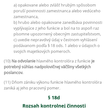
a) opakovane alebo zvlášť hrubým spôsobom
poruší povinnosti zamestnanca alebo vedúceho
zamestnanca,
b) hrubo alebo opakovane zanedbáva povinnosti
vyplývajúce z jeho funkcie a bol na to aspoň raz
písomne upozornený obecným zastupiteľstvom,
c) uvedie nepravdivý údaj v čestnom vyhlásení
podávanom podľa § 18 ods. 1 alebo v údajoch o
svojich majetkových pomeroch.
(10)
Na odvolanie
hlavného kontrolóra z funkcie
je
potrebný súhlas nadpolovičnej väčšiny všetkých
poslancov.
(11) Dňom zániku výkonu funkcie hlavného kontrolóra
zaniká aj jeho pracovný pomer.
§ 18d
Rozsah kontrolnej činnosti