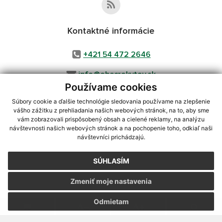
Kontaktné informácie
+421 54 472 2646
info@obecrokytov.sk
Používame cookies
Súbory cookie a ďalšie technológie sledovania používame na zlepšenie
vášho zážitku z prehliadania našich webových stránok, na to, aby sme
využite možnosť získavania aktuálnych informácií s využitím RSS
,
vám zobrazovali prispôsobený obsah a cielené reklamy, na analýzu
CMS systém (redakčný) systém ECHELON 2,
Mapa stránok
,
web portál
,
návštevnosti našich webových stránok a na pochopenie toho, odkiaľ naši
návštevníci prichádzajú.
webhosting
,
webex.digital, s.r.o.
,
domény
,
registrácia domény
,
spoločnosť webex.digital, s.r.o.
,
technický prevádzkovateľ
SÚHLASÍM
Posledná aktualizácia:
04.08.2026
Zmeniť moje nastavenia
Vytlačiť stránku
|
Vyhlásenie o prístupnosti
Autorské práva
|
Cookies
Odmietam